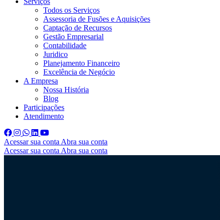
Serviços
Todos os Serviços
Assessoria de Fusões e Aquisições
Captação de Recursos
Gestão Empresarial
Contabilidade
Juridico
Planejamento Financeiro
Excelência de Negócio
A Empresa
Nossa História
Blog
Participações
Atendimento
Acessar sua conta
Abra sua conta
Acessar sua conta
Abra sua conta